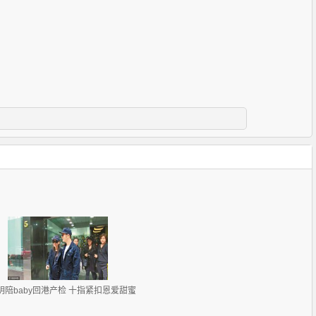
明陪baby回港产检 十指紧扣恩爱甜蜜