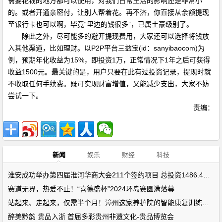
需要花钱的地方都可以使用，对我们日常生活的影响还是非常小
的。或者开通亲密付，让别人帮着花。再不济，你直接从余额提现
至银行卡也可以啊，毕竟“里边的钱很多”，已属土豪级别了。
除此之外，尽可能多的避开提现费用，大家还可以选择将钱放
入其他渠道，比如理财。以P2P平台三益宝(id：sanyibaocom)为
例，预期年化收益为15%，即投资1万，正常情况下1年之后可获得
收益1500元。最关键的是，用户只要在此有过投资记录，提现时就
不收取任何手续费。既可实现财富增值，又能减少支出，大家不妨
尝试一下。
责编：
新闻
娱乐
财经
科技
淮安成功举办第四届淮河华商大会211个签约项目 总投资1486.4亿元
赛道无界，热爱不止！“喜德盛杯”2024环岛赛圆满落幕
站起来、走起来，仅需半个月！漳州这家养护院的智能康复训练设备
醉美黔韵 贵品入浙 首届多彩贵州非遗文化-贵品博览会