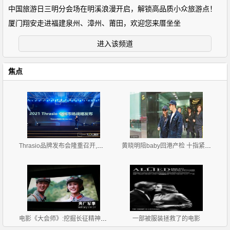
中国旅游日三明分会场在明溪浪漫开启，解锁高品质小众旅游点！
厦门翔安走进福建泉州、漳州、莆田，欢迎您来厝坐坐
进入该频道
焦点
Thrasio品牌发布会隆重召开,发布2021中国区战略规划
黄晓明陪baby回港产检 十指紧扣恩爱甜蜜
电影《大会师》:挖掘长征精神的当代价值
一部被服装拯救了的电影