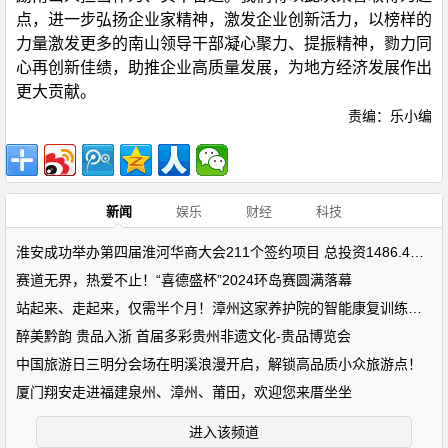
点，进一步弘扬企业家精神，激发企业创新活力，以榜样的
力量激发更多的南山领导干部凝心聚力、提振精神，勠力同
心再创新佳绩，助推企业高质量发展，为地方经济发展作出
更大贡献。
责编：乐小编
新闻
娱乐
财经
科技
淮安成功举办第四届淮河华商大会211个签约项目 总投资1486.4亿元
赛道无界，热爱不止！“喜德盛杯”2024环岛赛圆满落幕
站起来、走起来，仅需半个月！漳州这家养护院的智能康复训练设备
醉美黔韵 贵品入浙 首届多彩贵州非遗文化-贵品博览会
中国旅游日三明分会场在明溪浪漫开启，解锁高品质小众旅游点！
厦门翔安走进福建泉州、漳州、莆田，欢迎您来厝坐坐
进入该频道