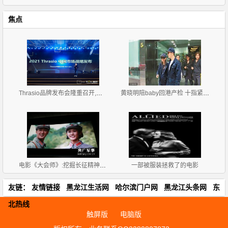
焦点
Thrasio品牌发布会隆重召开,发布2021中国区战略规划
黄晓明陪baby回港产检 十指紧扣恩爱甜蜜
电影《大会师》:挖掘长征精神的当代价值
一部被服装拯救了的电影
友链：
友情链接
黑龙江生活网
哈尔滨门户网
黑龙江头条网
东
北热线
触屏版
电脑版