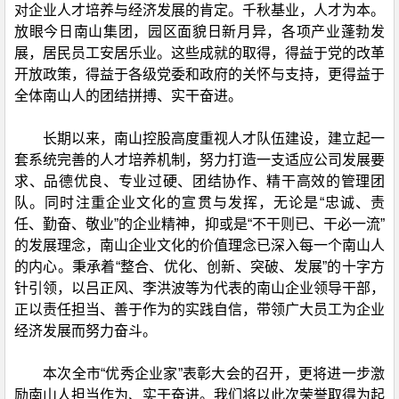
对企业人才培养与经济发展的肯定。千秋基业，人才为本。
放眼今日南山集团，园区面貌日新月异，各项产业蓬勃发
展，居民员工安居乐业。这些成就的取得，得益于党的改革
开放政策，得益于各级党委和政府的关怀与支持，更得益于
全体南山人的团结拼搏、实干奋进。
长期以来，南山控股高度重视人才队伍建设，建立起一
套系统完善的人才培养机制，努力打造一支适应公司发展要
求、品德优良、专业过硬、团结协作、精干高效的管理团
队。同时注重企业文化的宣贯与发挥，无论是“忠诚、责
任、勤奋、敬业”的企业精神，抑或是“不干则已、干必一流”
的发展理念，南山企业文化的价值理念已深入每一个南山人
的内心。秉承着“整合、优化、创新、突破、发展”的十字方
针引领，以吕正风、李洪波等为代表的南山企业领导干部，
正以责任担当、善于作为的实践自信，带领广大员工为企业
经济发展而努力奋斗。
本次全市“优秀企业家”表彰大会的召开，更将进一步激
励南山人担当作为、实干奋进。我们将以此次荣誉取得为起